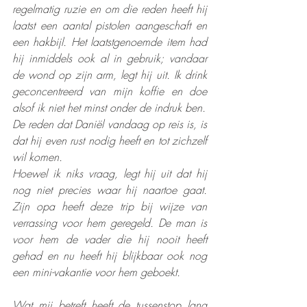
regelmatig ruzie en om die reden heeft hij 
laatst een aantal pistolen aangeschaft en 
een hakbijl. Het laatstgenoemde item had 
hij inmiddels ook al in gebruik; vandaar 
de wond op zijn arm, legt hij uit. Ik drink 
geconcentreerd van mijn koffie en doe 
alsof ik niet het minst onder de indruk ben. 
De reden dat Daniël vandaag op reis is, is 
dat hij even rust nodig heeft en tot zichzelf 
wil komen. 
Hoewel ik niks vraag, legt hij uit dat hij 
nog niet precies waar hij naartoe gaat. 
Zijn opa heeft deze trip bij wijze van 
verrassing voor hem geregeld. De man is 
voor hem de vader die hij nooit heeft 
gehad en nu heeft hij blijkbaar ook nog 
een mini-vakantie voor hem geboekt.
Wat mij betreft heeft de tussenstop lang 