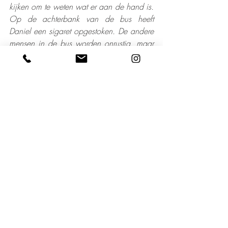
kijken om te weten wat er aan de hand is. 
Op de achterbank van de bus heeft 
Daniel een sigaret opgestoken. De andere 
mensen in de bus worden onrustig, maar 
daar Daniël geeft niks van.
Niet veel later voegt Torres de daad bij het 
woord, zet de bus stil en beent door het 
gangpad. Hij komt al gauw bij Daniel uit. 
Die verontschuldigt zich op zijn beurt en 
zweert bij god dat hij het nooit meer zal 
doen. Nadat Torres duidelijk heeft 
gemaakt wat hij van Daniël vindt, stapt hij 
resoluut achter het stuur en zet de bus weer 
in beweging. Wij zitten erbij en kijken 
ernaar.
De reis lijkt verder rustig te verlopen. Na 
een paar uur zijn we het voorval al weer 
bijna vergeten als de bus een afslag 
neemt. Het lijkt een vreemde plek voor een 