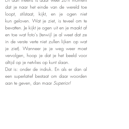
En dan ineens is daar weer zo'n moment 
dat je naar het einde van de wereld toe 
loopt, stilstaat, kijkt, en je ogen niet 
kun geloven. Wat je ziet, is teveel om te 
bevatten. Je kijkt je ogen uit en je maakt af 
en toe wat foto's (terwijl je al weet dat ze 
in de verste verte niet zullen lijken op wat 
je ziet). Wanneer je je weg weer moet 
vervolgen, hoop je dat je het beeld voor 
altijd op je netvlies op kunt slaan. 
Dat is: onder de indruk. En als er dan al 
een superlatief bestaat om daar woorden 
aan te geven, dan maar 
Superior!