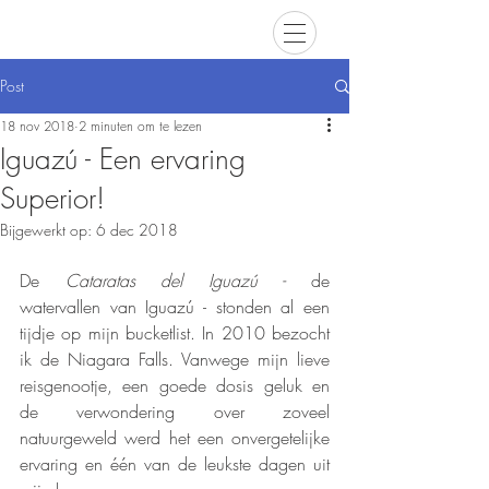
Post
18 nov 2018
2 minuten om te lezen
Iguazú - Een ervaring
Superior!
Bijgewerkt op:
6 dec 2018
De 
Cataratas del Iguazú - 
de 
watervallen van Iguazú - stonden al een 
tijdje op mijn bucketlist. In 2010 bezocht 
ik de Niagara Falls. Vanwege mijn lieve 
reisgenootje, een goede dosis geluk en 
de verwondering over zoveel 
natuurgeweld werd het een onvergetelijke 
ervaring en één van de leukste dagen uit 