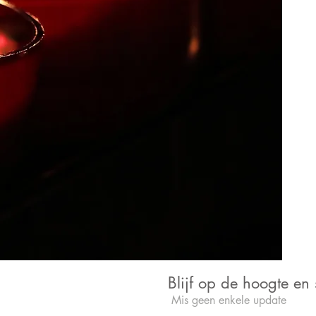
Blijf op de hoogte en s
Mis geen enkele update